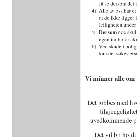
få se dersom det 
4)
Alle av oss har et
at de ikke ligger
leiligheten under
Dersom
noe skul
5)
egen innboforsikr
6)
Ved skade i bolig
kan det søkes ers
Vi minner alle om 
Det jobbes med hvor
tilgjengelighe
uvedkommende på st
Det vil bli hold