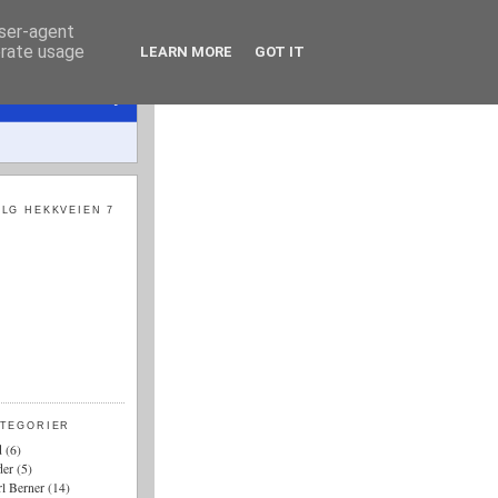
user-agent
erate usage
LEARN MORE
GOT IT
LG HEKKVEIEN 7
ATEGORIER
d
(6)
der
(5)
l Berner
(14)