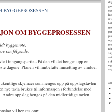
du
gar
M BYGGEPROSESSEN
gen
hu
in
lei
mø
JON OM BYGGEPROSESSEN
par
pla
reg
oldt byggemøte,
reg
reh
ere om følgende:
sal
soi
avle i inngangspartiet. På den vil det henges opp en
sy
vas
ste dagene. Planen vil innbefatte innsetting av vinduer
ved
 i ukentlige skjemaer som henges opp på oppslagstavlen
AR
en nye tavla brukes til informasjon i forbindelse med
n. Andre oppslag henges på den midlertidige tavlen
ppslag vil henges opp: