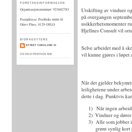
FORETAKSINFORMASJON
Utskifting av vinduer og 
Organisasjonsnummer
: 923682783
på overgangen september
Postadresse: Postboks 6666 St
usikkerhetsmomenter run
Olavs Plass, 0129 OSLO
Hjellnes Consult vil orie
BIDRAGSYTERE
STYRET FURULUND III
Selve arbeidet med å skr
vil kunne gjøres i løpet 
VIS HELE PROFILEN MIN
Når det gjelder bekymri
leilighetene under arbei
dette i dag. Punktvis kan
1)
Når ingen arbeide
2)
Vinduer og dører 
3)
Alle som jobber i
grønt synlig kort