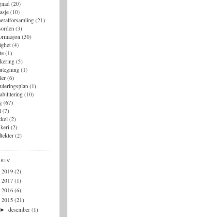
gnad
(20)
asje
(10)
eralforsamling
(21)
sorden
(3)
formasjon
(30)
lighet
(4)
te
(1)
kering
(5)
ntegning
(1)
ler
(6)
uleringsplan
(1)
abilitering
(10)
g
(67)
l
(7)
kkel
(2)
keri
(2)
tekter
(2)
KIV
2019
(2)
►
2017
(1)
►
2016
(6)
►
2015
(21)
▼
desember
(1)
►