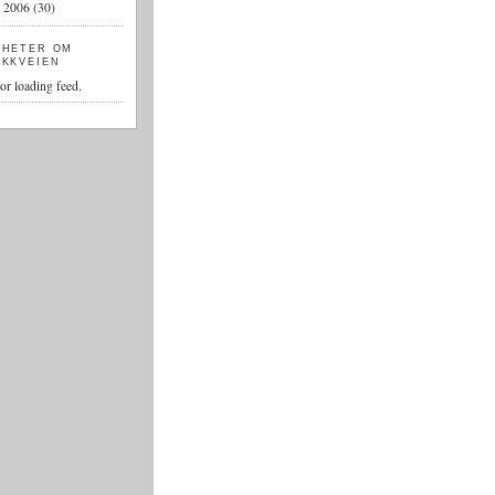
2006
(30)
►
YHETER OM
EKKVEIEN
or loading feed.