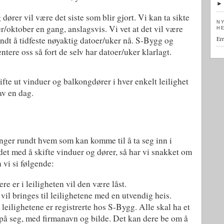
dører vil være det siste som blir gjort. Vi kan ta sikte
N
/oktober en gang, anslagsvis. Vi vet at det vil være
H
dt å tidfeste nøyaktig datoer/uker nå. S-Bygg og
Err
ntere oss så fort de selv har datoer/uker klarlagt.
ifte ut vinduer og balkongdører i hver enkelt leilighet
av en dag.
nger rundt hvem som kan komme til å ta seg inn i
det med å skifte vinduer og dører, så har vi snakket om
 vi si følgende:
re er i leiligheten vil den være låst.
vil bringes til leilighetene med en utvendig heis.
 leilighetene er registrerte hos S-Bygg. Alle skal ha et
 på seg, med firmanavn og bilde. Det kan dere be om å