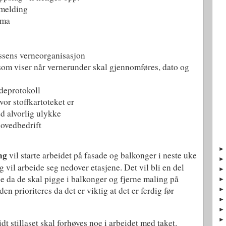
smelding
ema
assens verneorganisasjon
om viser når vernerunder skal gjennomføres, dato og
deprotokoll
or stoffkartoteket er
d alvorlig ulykke
ovedbedrift
ng
vil starte arbeidet på fasade og balkonger i neste uke
og vil arbeide seg nedover etasjene. Det vil bli en del
e da de skal pigge i balkonger og fjerne maling på
en prioriteres da det er viktig at det er ferdig før
dt stillaset skal forhøyes noe i arbeidet med taket.