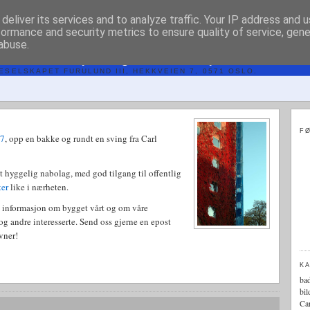
deliver its services and to analyze traffic. Your IP address and 
formance and security metrics to ensure quality of service, gen
abuse.
 FURULUND III
SELSKAPET FURULUND III, HEKKVEIEN 7, 0571 OSLO.
FØ
 7
, opp en bakke og rundt en sving fra Carl
et hyggelig nabolag, med god tilgang til offentlig
eter
like i nærheten.
e informasjon om bygget vårt og om våre
e og andre interesserte. Send oss gjerne en epost
vner!
K
ba
bil
Car