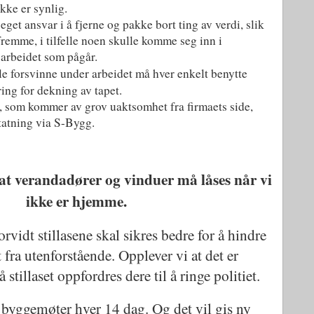
ikke er synlig.
 eget ansvar i å fjerne og pakke bort ting av verdi, slik
 fremme, i tilfelle noen skulle komme seg inn i
 arbeidet som pågår.
le forsvinne under arbeidet må hver enkelt benytte
ing for dekning av tapet.
, som kommer av grov uaktsomhet fra firmaets side,
tatning via S-Bygg.
at verandadører og vinduer må låses når vi
ikke er hjemme.
vidt stillasene skal sikres bedre for å hindre
t fra utenforstående. Opplever vi at det er
illaset oppfordres dere til å ringe politiet.
t byggemøter hver 14 dag. Og det vil gis ny