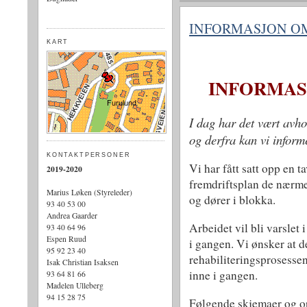
INFORMASJON O
KART
INFORMAS
I dag har det vært avh
og derfra kan vi inform
KONTAKTPERSONER
Vi har fått satt opp en t
2019-2020
fremdriftsplan de nærme
Marius Løken (Styreleder)
og dører i blokka.
93 40 53 00
Andrea Gaarder
Arbeidet vil bli varslet
93 40 64 96
Espen Ruud
i gangen. Vi ønsker at d
95 92 23 40
rehabiliteringsprosesse
Isak Christian Isaksen
inne i gangen.
93 64 81 66
Madelen Ulleberg
94 15 28 75
Følgende skjemaer og o