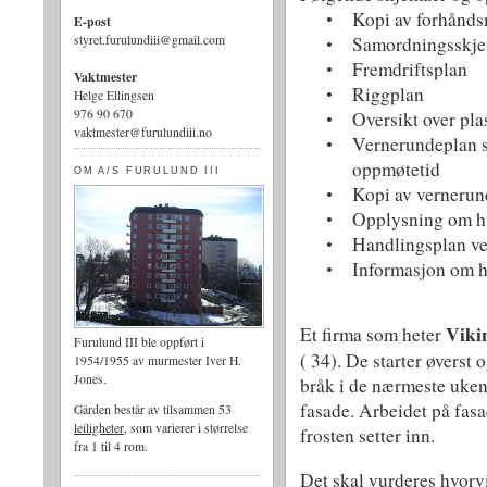
Kopi av forhånd
•
E-post
Samordningsskj
styret.furulundiii@gmail.com
•
Fremdriftsplan
•
Vaktmester
Riggplan
•
Helge Ellingsen
976 90 670
Oversikt over pl
•
vaktmester@furulundiii.no
Vernerundeplan s
•
oppmøtetid
OM A/S FURULUND III
Kopi av vernerun
•
Opplysning om hv
•
Handlingsplan ve
•
Informasjon om h
•
Viki
Et firma som heter
Furulund III ble oppført i
( 34). De starter øverst 
1954/1955 av murmester Iver H.
Jones.
bråk i de nærmeste uken
fasade. Arbeidet på fasad
Gården består av tilsammen 53
leiligheter
, som varierer i størrelse
frosten setter inn.
fra 1 til 4 rom.
Det skal vurderes hvorvi