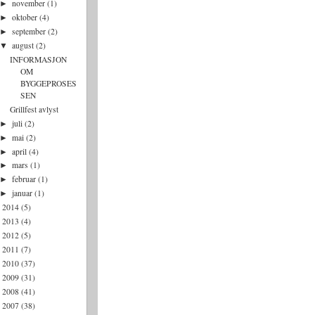
november
(1)
►
oktober
(4)
►
september
(2)
►
august
(2)
▼
INFORMASJON
OM
BYGGEPROSES
SEN
Grillfest avlyst
juli
(2)
►
mai
(2)
►
april
(4)
►
mars
(1)
►
februar
(1)
►
januar
(1)
►
2014
(5)
►
2013
(4)
►
2012
(5)
►
2011
(7)
►
2010
(37)
►
2009
(31)
►
2008
(41)
►
2007
(38)
►