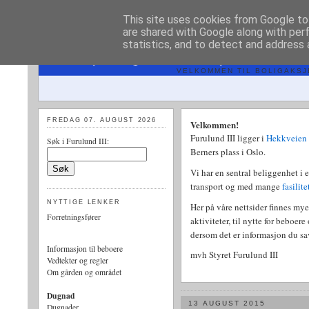
This site uses cookies from Google to 
are shared with Google along with per
statistics, and to detect and address 
AS
VELKOMMEN TIL BOLIGAKSJE
FREDAG 07. AUGUST 2026
Velkommen!
Furulund III ligger i
Hekkveien
Søk i Furulund III:
Berners plass i Oslo.
Vi har en sentral beliggenhet i 
transport og med mange
fasilit
NYTTIGE LENKER
Her på våre nettsider finnes my
Forretningsfører
aktiviteter, til nytte for beboer
dersom det er informasjon du sa
Informasjon til beboere
mvh Styret Furulund III
Vedtekter og regler
Om gården og området
Dugnad
13 AUGUST 2015
Dugnader