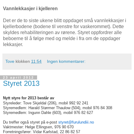
Vannlekkasjer i kjelleren
Det er de to siste ukene blitt oppdaget små vannlekkasjer i
kjellerbodene (bodene til venstre for vaskerommet). Dette
skyldes rehabiliteringen av rørene. Styret oppfordrer alle
beboerne til å følge med og melde i fra om de oppdager
lekkasjer.
Tove
klokken
11:54
Ingen kommentarer:
23 april 2012
Styret 2013
Nytt styre for 2013 består av
Styreleder: Tove Skjeldal (206), mobil 992 92 241
Styremedlem: Harald Størmer Thaulow (504), mobil 976 84 308
Styremedlem: Ingunn Dahle (603), mobil 976 82 627
Du treffer også styret på e-post
styret@furulundiii.no
Vaktmester: Helge Ellingsen, 976 90 670
Forretningsfører: Vidar Karlstad, 22 86 82 57