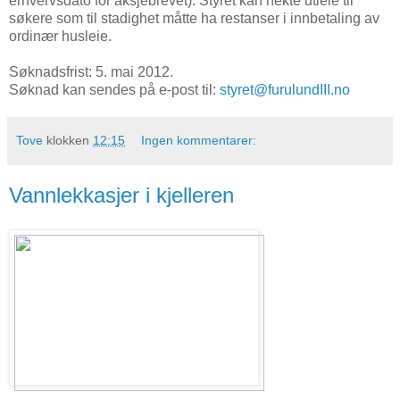
erhvervsdato for aksjebrevet). Styret kan nekte utleie til
søkere som til stadighet måtte ha restanser i innbetaling av
ordinær husleie.
Søknadsfrist: 5. mai 2012.
Søknad kan sendes på e-post til:
styret@furulundIII.no
Tove
klokken
12:15
Ingen kommentarer:
Vannlekkasjer i kjelleren