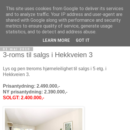
This site uses cookies from Google to deliver its services
AS Furulund III
and to analyze traffic. Your IP address and user-agent are
shared with Google along with performance and security
metrics to ensure quality of service, generate usage
Velkommen til boligaksjeselskapet Furulund III, Hekkveien
statistics, and to detect and address abuse.
7, 0571 Oslo.
LEARN MORE
GOT IT
01 mai 2010
3-roms til salgs i Hekkveien 3
Lys og pen treroms hjørneleilighet til salgs i 5 etg. i
Hekkveien 3.
Prisantydning: 2.490.000,-
NY prisantydning: 2.390.000,-
SOLGT: 2.400.000,-