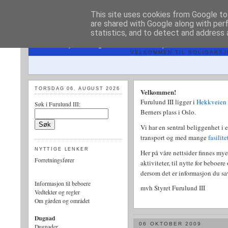
This site uses cookies from Google to 
are shared with Google along with per
statistics, and to detect and address 
AS
VELKOMMEN TIL BOLIGAKSJE
TORSDAG 06. AUGUST 2026
Velkommen!
Furulund III ligger i
Hekkveien
Søk i Furulund III:
Berners plass i Oslo.
Vi har en sentral beliggenhet i 
transport og med mange
fasilit
NYTTIGE LENKER
Her på våre nettsider finnes my
Forretningsfører
aktiviteter, til nytte for beboer
dersom det er informasjon du sa
Informasjon til beboere
mvh Styret Furulund III
Vedtekter og regler
Om gården og området
Dugnad
06 OKTOBER 2009
Dugnader