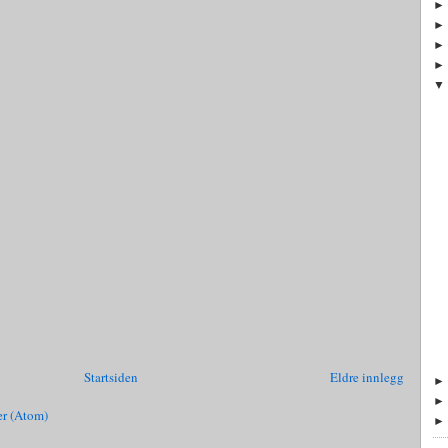
Startsiden
Eldre innlegg
r (Atom)