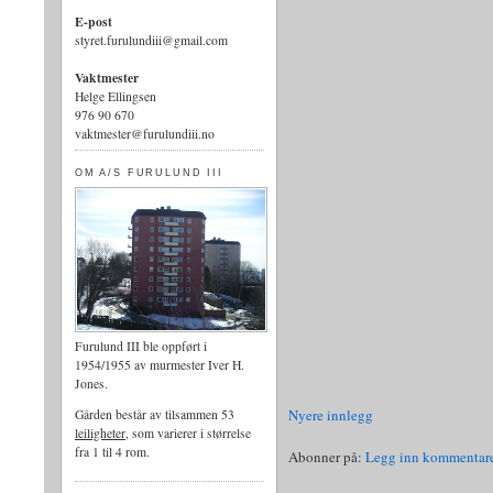
E-post
styret.furulundiii@gmail.com
Vaktmester
Helge Ellingsen
976 90 670
vaktmester@furulundiii.no
OM A/S FURULUND III
Furulund III ble oppført i
1954/1955 av murmester Iver H.
Jones.
Nyere innlegg
Gården består av tilsammen 53
leiligheter
, som varierer i størrelse
fra 1 til 4 rom.
Abonner på:
Legg inn kommentare