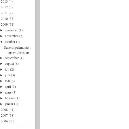
2013
(4)
►
2012
(5)
►
2011
(7)
►
2010
(37)
►
2009
(31)
▼
desember
(1)
►
november
(3)
►
oktober
(1)
▼
Sanering/demonteri
ng av oljefyren
september
(1)
►
august
(6)
►
juli
(2)
►
juni
(3)
►
mai
(6)
►
april
(3)
►
mars
(3)
►
februar
(1)
►
januar
(1)
►
2008
(41)
►
2007
(38)
►
2006
(30)
►