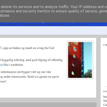
deliver its services and to analyze traffic. Your IP address and 
formance and security metrics to ensure quality of service, gen
abuse.
 FURULUND III
SELSKAPET FURULUND III, HEKKVEIEN 7, 0571 OSLO.
FØ
 7
, opp en bakke og rundt en sving fra Carl
et hyggelig nabolag, med god tilgang til offentlig
eter
like i nærheten.
e informasjon om bygget vårt og om våre
e og andre interesserte. Send oss gjerne en epost
vner!
K
ba
bil
Car