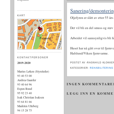
Sanering/demontering
KART
Oljefyren er slått av etter 55 år
Det vil bli en del smuss og støv
Arbeidet vil sannsynligvis bli 
Huset har nå gått over til fjern
Hafslund/Viken fjernvarme.
KONTAKTPERSONER
2019-2020
POSTET AV -RAGNHILD
KLOKK
KATEGORIER:
REHABILITERING
Marius Løken (Styreleder)
93 40 53 00
Andrea Gaarder
INGEN KOMMENTARE
93 40 64 96
Espen Ruud
LEGG INN EN KOMM
95 92 23 40
Isak Christian Isaksen
93 64 81 66
Madelen Ulleberg
94 15 28 75