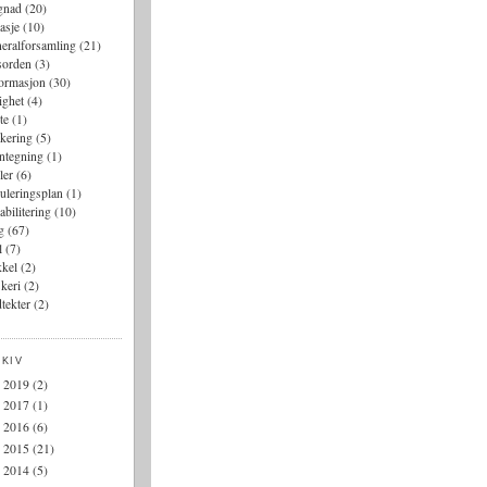
gnad
(20)
asje
(10)
eralforsamling
(21)
sorden
(3)
formasjon
(30)
lighet
(4)
te
(1)
kering
(5)
ntegning
(1)
ler
(6)
uleringsplan
(1)
abilitering
(10)
g
(67)
l
(7)
kkel
(2)
keri
(2)
tekter
(2)
KIV
2019
(2)
►
2017
(1)
►
2016
(6)
►
2015
(21)
►
2014
(5)
►