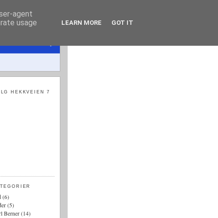
user-agent
erate usage
LEARN MORE
GOT IT
LG HEKKVEIEN 7
ATEGORIER
d
(6)
der
(5)
l Berner
(14)