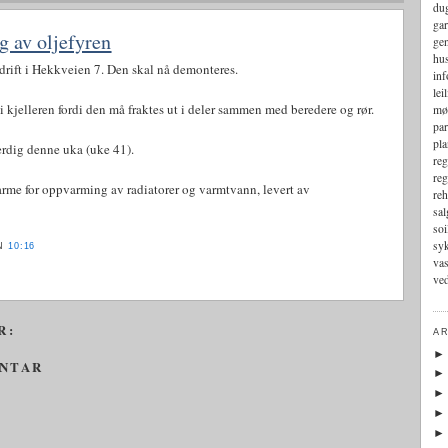
du
gar
 av oljefyren
gen
hu
s drift i Hekkveien 7. Den skal nå demonteres.
in
lei
 i kjelleren fordi den må fraktes ut i deler sammen med beredere og rør.
mø
par
pla
ferdig denne uka (uke 41).
reg
reg
varme for oppvarming av radiatorer og varmtvann, levert av
reh
sal
soi
sy
EN
10:16
vas
ved
R:
AR
ENTAR