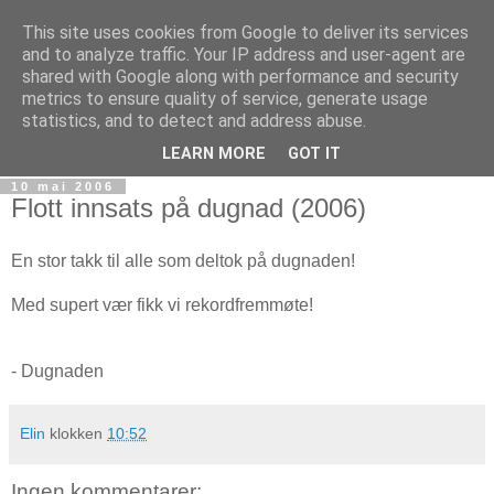
This site uses cookies from Google to deliver its services
AS Furulund III
and to analyze traffic. Your IP address and user-agent are
shared with Google along with performance and security
metrics to ensure quality of service, generate usage
Velkommen til boligaksjeselskapet Furulund III, Hekkveien
statistics, and to detect and address abuse.
7, 0571 Oslo.
LEARN MORE
GOT IT
10 mai 2006
Flott innsats på dugnad (2006)
En stor takk til alle som deltok på dugnaden!
Med supert vær fikk vi rekordfremmøte!
- Dugnaden
Elin
klokken
10:52
Ingen kommentarer: